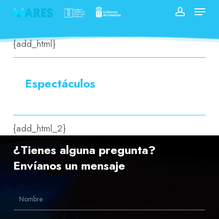
Skip
Menu
to
account
Close
main
{add_html}
Menu
content
Espectáculos
{add_html_2}
¿Tienes alguna pregunta?
Envíanos un mensaje